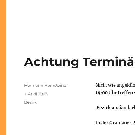
Achtung Terminän
Autor
Nicht wie angekü
Hermann Hornsteiner
19:00 Uhr treffen 
Veröffentlicht
7. April 2026
am
Kategorien
Bezirk
Bezirksmaiandac
In der
Grainauer P