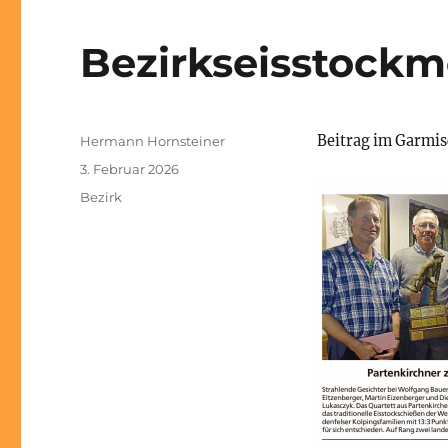
Bezirkseisstockm
Autor
Beitrag im Garmis
Hermann Hornsteiner
Veröffentlicht
3. Februar 2026
am
Kategorien
Bezirk