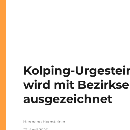
Kolping-Urgeste
wird mit Bezirks
ausgezeichnet
Autor
Hermann Hornsteiner
Veröffentlicht
27. April 2026