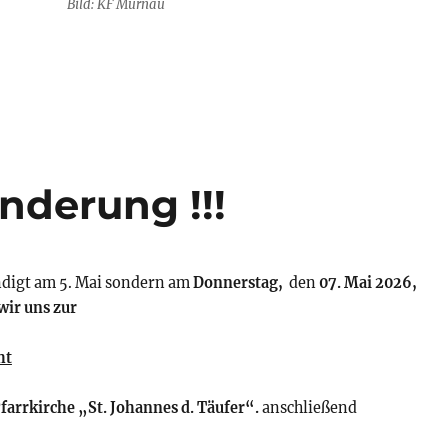
Bild: KF Murnau
derung !!!
ndigt am 5. Mai sondern am
Donnerstag,
den
07. Mai 2026,
wir uns zur
ht
farrkirche „St. Johannes d. Täufer“.
anschließend