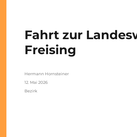
Fahrt zur Landes
Freising
Autor
Hermann Hornsteiner
Veröffentlicht
12. Mai 2026
am
Kategorien
Bezirk