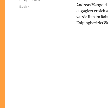
am
Andreas Mangold is
Kategorien
Bezirk
engagiert er sich 
wurde ihm im Rah
Kolpingbezirks We