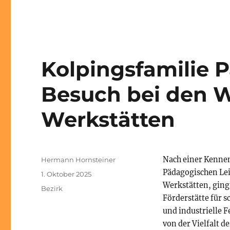
Kolpingsfamilie 
Besuch bei den W
Werkstätten
Autor
Nach einer Kennen
Hermann Hornsteiner
Pädagogischen Lei
Veröffentlicht
1. Oktober 2025
am
Werkstätten, ging
Kategorien
Bezirk
Förderstätte für 
und industrielle 
von der Vielfalt d