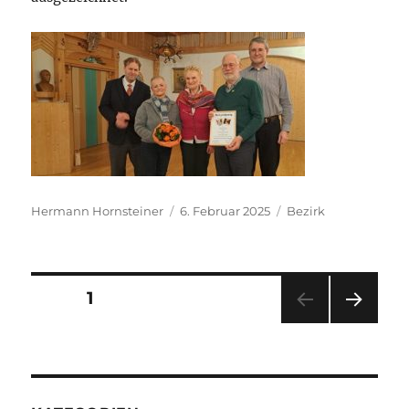
Autor
Veröffentlicht
Kategorien
Hermann Hornsteiner
6. Februar 2025
Bezirk
am
Seitennummerierung
SEITE
1
der
NÄC
Beiträge
HSTE
SEIT
E