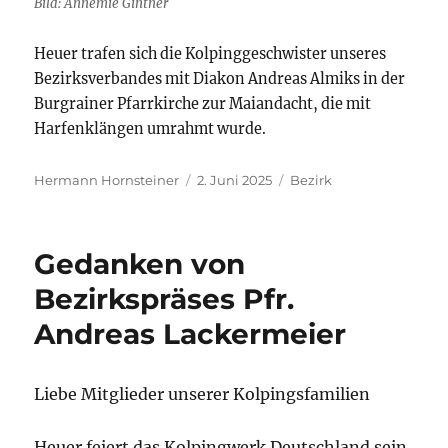
Bild: Annemie Gintner
Heuer trafen sich die Kolpinggeschwister unseres
Bezirksverbandes mit Diakon Andreas Almiks in der
Burgrainer Pfarrkirche zur Maiandacht, die mit
Harfenklängen umrahmt wurde.
Autor
Veröffentlicht
Kategorien
Hermann Hornsteiner
2. Juni 2025
Bezirk
am
Gedanken von
Bezirkspräses Pfr.
Andreas Lackermeier
Liebe Mitglieder unserer Kolpingsfamilien
Heuer feiert das Kolpingwerk Deutschland sein