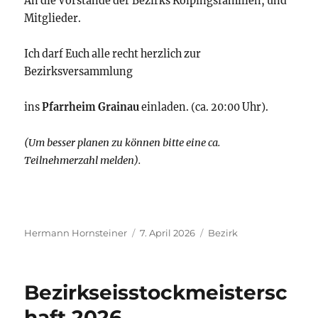
An die Vorstände der Bezirks Kolpingsfamilien, und
Mitglieder.
Ich darf Euch alle recht herzlich zur
Bezirksversammlung
ins
Pfarrheim Grainau
einladen. (ca. 20:00 Uhr).
(Um besser planen zu können bitte eine ca.
Teilnehmerzahl melden).
Autor
Veröffentlicht
Kategorien
Hermann Hornsteiner
7. April 2026
Bezirk
am
Bezirkseisstockmeistersc
haft 2026