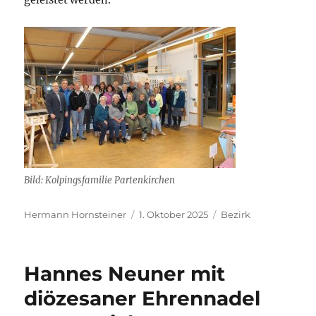
Bild: Kolpingsfamilie Partenkirchen
Autor
Veröffentlicht
Kategorien
Hermann Hornsteiner
1. Oktober 2025
Bezirk
am
Hannes Neuner mit
diözesaner Ehrennadel