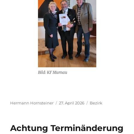
Bild: KF Murnau
Autor
Veröffentlicht
Kategorien
Hermann Hornsteiner
27. April 2026
Bezirk
am
Achtung Terminänderung