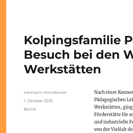
Kolpingsfamilie 
Besuch bei den W
Werkstätten
Autor
Nach einer Kennen
Hermann Hornsteiner
Pädagogischen Lei
Veröffentlicht
1. Oktober 2025
am
Werkstätten, ging
Kategorien
Bezirk
Förderstätte für 
und industrielle 
von der Vielfalt d