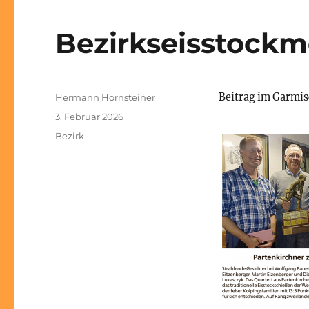
Bezirkseisstockm
Autor
Beitrag im Garmis
Hermann Hornsteiner
Veröffentlicht
3. Februar 2026
am
Kategorien
Bezirk