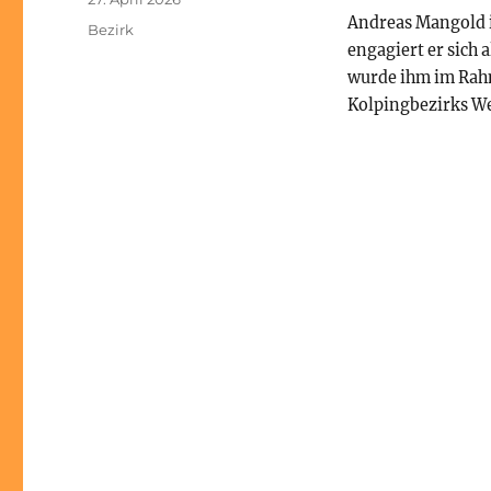
am
Andreas Mangold is
Kategorien
Bezirk
engagiert er sich 
wurde ihm im Rah
Kolpingbezirks We