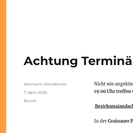
Achtung Terminän
Autor
Nicht wie angekü
Hermann Hornsteiner
19:00 Uhr treffen 
Veröffentlicht
7. April 2026
am
Kategorien
Bezirk
Bezirksmaiandac
In der
Grainauer P