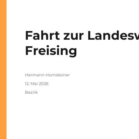
Fahrt zur Landes
Freising
Autor
Hermann Hornsteiner
Veröffentlicht
12. Mai 2026
am
Kategorien
Bezirk