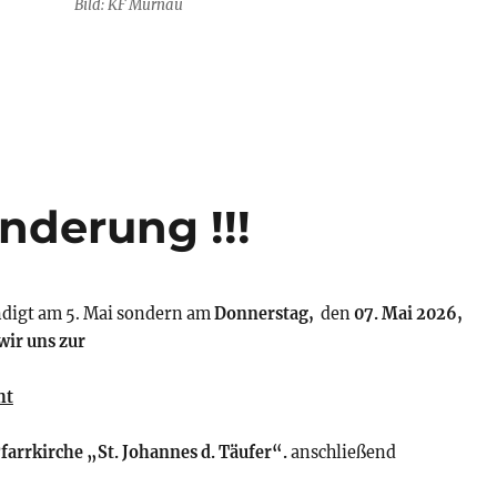
Bild: KF Murnau
derung !!!
ndigt am 5. Mai sondern am
Donnerstag,
den
07. Mai 2026,
wir uns zur
ht
farrkirche „St. Johannes d. Täufer“.
anschließend