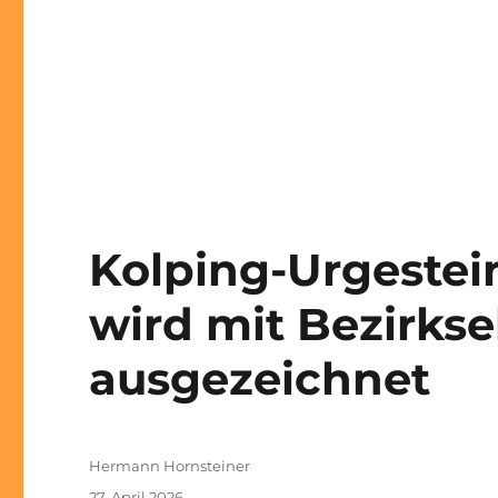
Kolping-Urgeste
wird mit Bezirks
ausgezeichnet
Autor
Hermann Hornsteiner
Veröffentlicht
27. April 2026