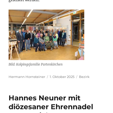
Bild: Kolpingsfamilie Partenkirchen
Autor
Veröffentlicht
Kategorien
Hermann Hornsteiner
1. Oktober 2025
Bezirk
am
Hannes Neuner mit
diözesaner Ehrennadel