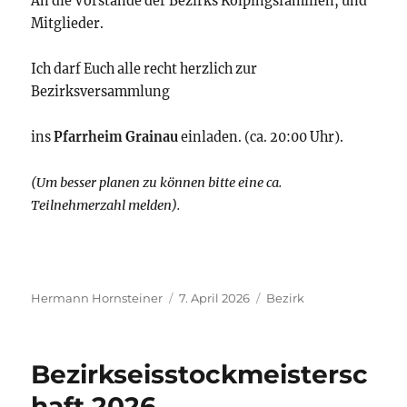
An die Vorstände der Bezirks Kolpingsfamilien, und
Mitglieder.
Ich darf Euch alle recht herzlich zur
Bezirksversammlung
ins
Pfarrheim Grainau
einladen. (ca. 20:00 Uhr).
(Um besser planen zu können bitte eine ca.
Teilnehmerzahl melden).
Autor
Veröffentlicht
Kategorien
Hermann Hornsteiner
7. April 2026
Bezirk
am
Bezirkseisstockmeistersc
haft 2026