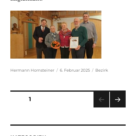
Autor
Veröffentlicht
Kategorien
Hermann Hornsteiner
6. Februar 2025
Bezirk
am
Seitennummerierung
SEITE
1
der
NÄC
Beiträge
HSTE
SEIT
E