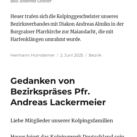
Bild: Annemie Gintner
Heuer trafen sich die Kolpinggeschwister unseres
Bezirksverbandes mit Diakon Andreas Almiks in der
Burgrainer Pfarrkirche zur Maiandacht, die mit
Harfenklängen umrahmt wurde.
Autor
Veröffentlicht
Kategorien
Hermann Hornsteiner
2. Juni 2025
Bezirk
am
Gedanken von
Bezirkspräses Pfr.
Andreas Lackermeier
Liebe Mitglieder unserer Kolpingsfamilien
Heuer feiert das Kolpingwerk Deutschland sein