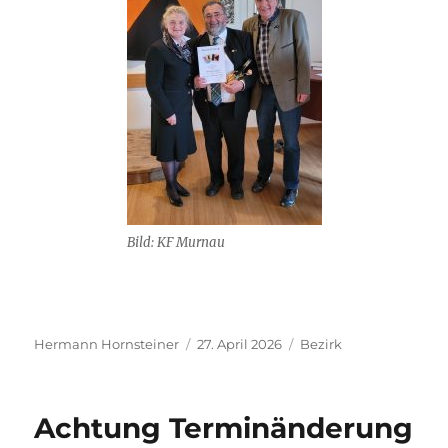
Bild: KF Murnau
Autor
Veröffentlicht
Kategorien
Hermann Hornsteiner
27. April 2026
Bezirk
am
Achtung Terminänderung