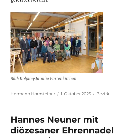
Bild: Kolpingsfamilie Partenkirchen
Autor
Veröffentlicht
Kategorien
Hermann Hornsteiner
1. Oktober 2025
Bezirk
am
Hannes Neuner mit
diözesaner Ehrennadel