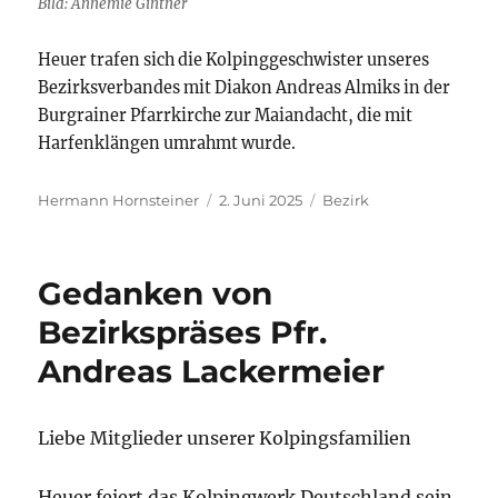
Bild: Annemie Gintner
Heuer trafen sich die Kolpinggeschwister unseres
Bezirksverbandes mit Diakon Andreas Almiks in der
Burgrainer Pfarrkirche zur Maiandacht, die mit
Harfenklängen umrahmt wurde.
Autor
Veröffentlicht
Kategorien
Hermann Hornsteiner
2. Juni 2025
Bezirk
am
Gedanken von
Bezirkspräses Pfr.
Andreas Lackermeier
Liebe Mitglieder unserer Kolpingsfamilien
Heuer feiert das Kolpingwerk Deutschland sein