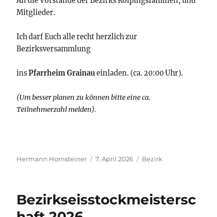
An die Vorstände der Bezirks Kolpingsfamilien, und
Mitglieder.
Ich darf Euch alle recht herzlich zur
Bezirksversammlung
ins
Pfarrheim Grainau
einladen. (ca. 20:00 Uhr).
(Um besser planen zu können bitte eine ca.
Teilnehmerzahl melden).
Autor
Veröffentlicht
Kategorien
Hermann Hornsteiner
7. April 2026
Bezirk
am
Bezirkseisstockmeistersc
haft 2026