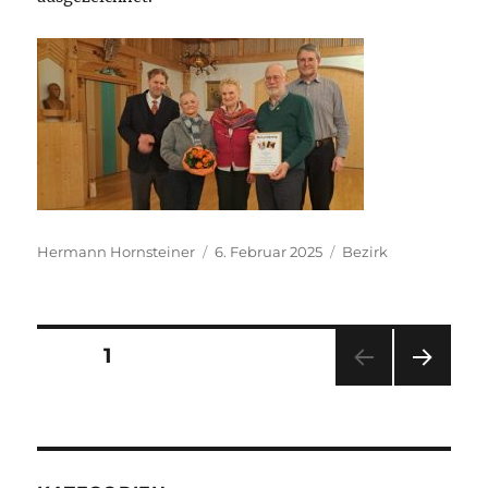
Autor
Veröffentlicht
Kategorien
Hermann Hornsteiner
6. Februar 2025
Bezirk
am
Seitennummerierung
SEITE
1
der
NÄC
Beiträge
HSTE
SEIT
E