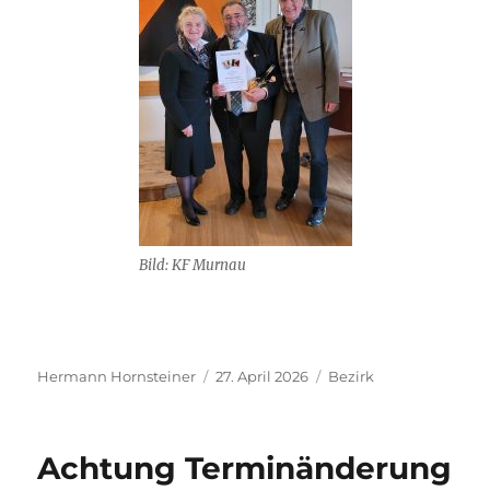
Bild: KF Murnau
Autor
Veröffentlicht
Kategorien
Hermann Hornsteiner
27. April 2026
Bezirk
am
Achtung Terminänderung