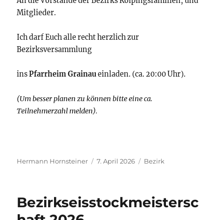
An die Vorstände der Bezirks Kolpingsfamilien, und
Mitglieder.
Ich darf Euch alle recht herzlich zur
Bezirksversammlung
ins
Pfarrheim Grainau
einladen. (ca. 20:00 Uhr).
(Um besser planen zu können bitte eine ca.
Teilnehmerzahl melden).
Autor
Veröffentlicht
Kategorien
Hermann Hornsteiner
7. April 2026
Bezirk
am
Bezirkseisstockmeistersc
haft 2026