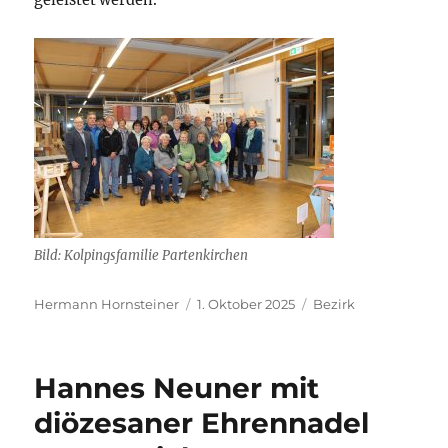
Bild: Kolpingsfamilie Partenkirchen
Autor
Veröffentlicht
Kategorien
Hermann Hornsteiner
1. Oktober 2025
Bezirk
am
Hannes Neuner mit
diözesaner Ehrennadel