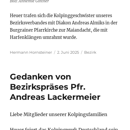
Bild: Annemie Gintner
Heuer trafen sich die Kolpinggeschwister unseres
Bezirksverbandes mit Diakon Andreas Almiks in der
Burgrainer Pfarrkirche zur Maiandacht, die mit
Harfenklängen umrahmt wurde.
Autor
Veröffentlicht
Kategorien
Hermann Hornsteiner
2. Juni 2025
Bezirk
am
Gedanken von
Bezirkspräses Pfr.
Andreas Lackermeier
Liebe Mitglieder unserer Kolpingsfamilien
Heuer feiert das Kolpingwerk Deutschland sein