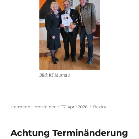
Bild: KF Murnau
Autor
Veröffentlicht
Kategorien
Hermann Hornsteiner
27. April 2026
Bezirk
am
Achtung Terminänderung