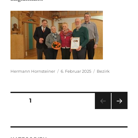
Autor
Veröffentlicht
Kategorien
Hermann Hornsteiner
6. Februar 2025
Bezirk
am
Seitennummerierung
SEITE
1
der
NÄC
Beiträge
HSTE
SEIT
E