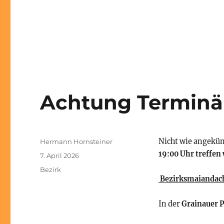
Achtung Terminän
Autor
Nicht wie angekü
Hermann Hornsteiner
19:00 Uhr treffen 
Veröffentlicht
7. April 2026
am
Kategorien
Bezirk
Bezirksmaiandac
In der
Grainauer P