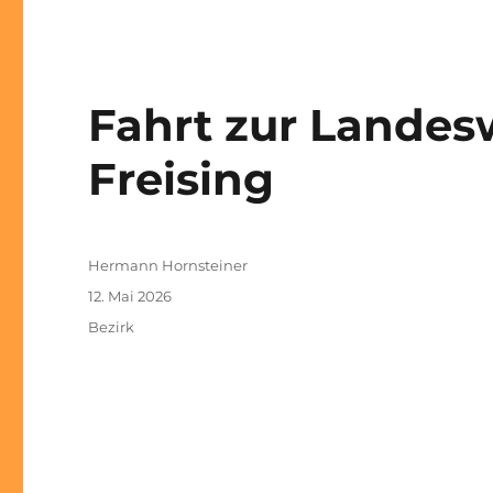
Fahrt zur Landes
Freising
Autor
Hermann Hornsteiner
Veröffentlicht
12. Mai 2026
am
Kategorien
Bezirk