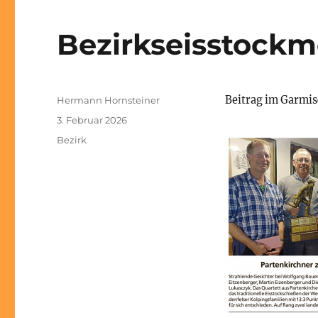
Bezirkseisstockm
Autor
Beitrag im Garmis
Hermann Hornsteiner
Veröffentlicht
3. Februar 2026
am
Kategorien
Bezirk