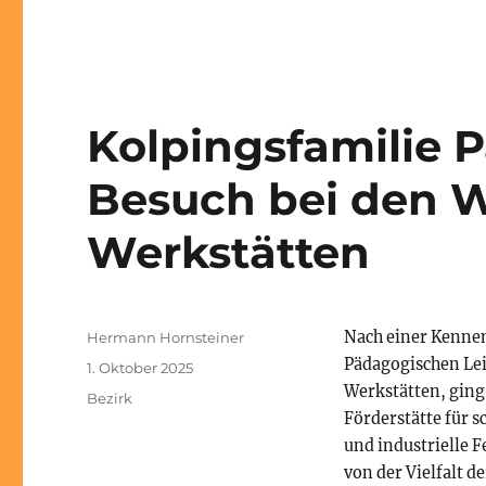
Kolpingsfamilie 
Besuch bei den W
Werkstätten
Autor
Nach einer Kennen
Hermann Hornsteiner
Pädagogischen Lei
Veröffentlicht
1. Oktober 2025
am
Werkstätten, ging
Kategorien
Bezirk
Förderstätte für 
und industrielle 
von der Vielfalt d