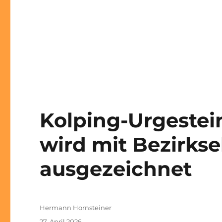
Kolping-Urgeste
wird mit Bezirks
ausgezeichnet
Autor
Hermann Hornsteiner
Veröffentlicht
27. April 2026