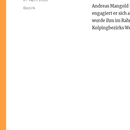
am
Andreas Mangold is
Kategorien
Bezirk
engagiert er sich 
wurde ihm im Rah
Kolpingbezirks We