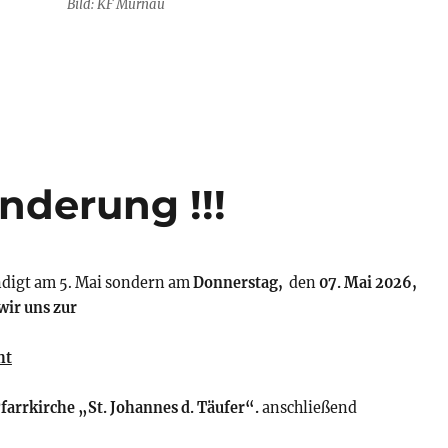
Bild: KF Murnau
derung !!!
ndigt am 5. Mai sondern am
Donnerstag,
den
07. Mai 2026,
wir uns zur
ht
farrkirche „St. Johannes d. Täufer“.
anschließend