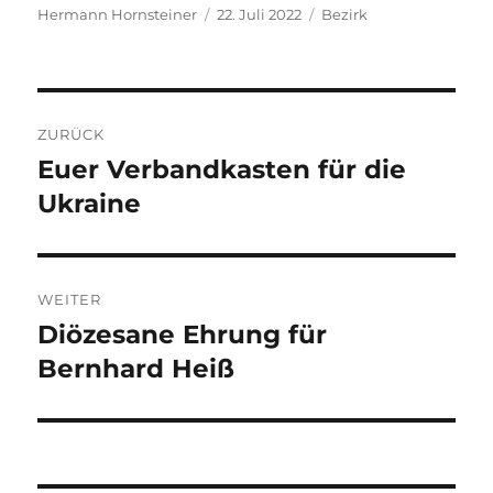
Autor
Veröffentlicht
Kategorien
Hermann Hornsteiner
22. Juli 2022
Bezirk
am
Beitragsnavigation
ZURÜCK
Euer Verbandkasten für die
Vorheriger
Beitrag:
Ukraine
WEITER
Diözesane Ehrung für
Nächster
Beitrag:
Bernhard Heiß