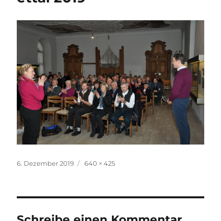
Veröffentlicht
Originalgröße
6. Dezember 2019
640 × 425
am
Schreibe einen Kommentar