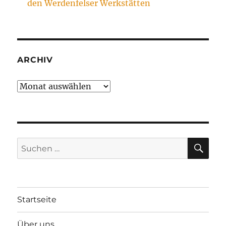
den Werdenfelser Werkstätten
ARCHIV
Archiv
SU
Suchen
nach:
Startseite
Über uns