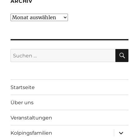
ARCHIV
Archiv
SU
Suchen
nach:
Startseite
Über uns
Veranstaltungen
Unterme
Kolpingsfamilien
öffnen