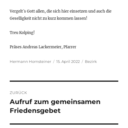
Vergelt´s Gott allen, die sich hier einsetzen und auch die
Geselligkeit nicht zu kurz kommen lassen!
Treu Kolping!
Präses Andreas Lackermeier, Pfarrer
Autor
Veröffentlicht
Kategorien
Hermann Hornsteiner
15. April 2022
Bezirk
am
Beitragsnavigation
ZURÜCK
Aufruf zum gemeinsamen
Vorheriger
Beitrag:
Friedensgebet