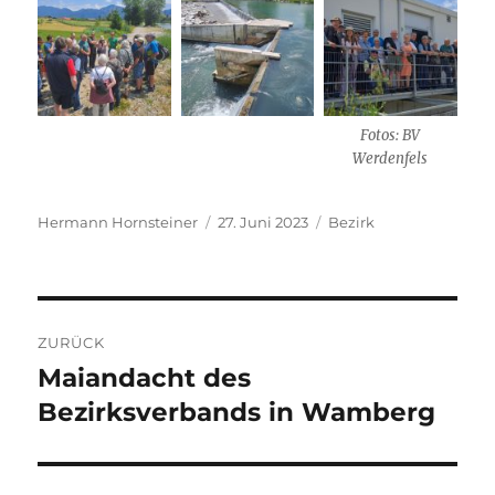
Fotos: BV
Werdenfels
Autor
Veröffentlicht
Kategorien
Hermann Hornsteiner
27. Juni 2023
Bezirk
am
Beitragsnavigation
ZURÜCK
Maiandacht des
Vorheriger
Beitrag:
Bezirksverbands in Wamberg