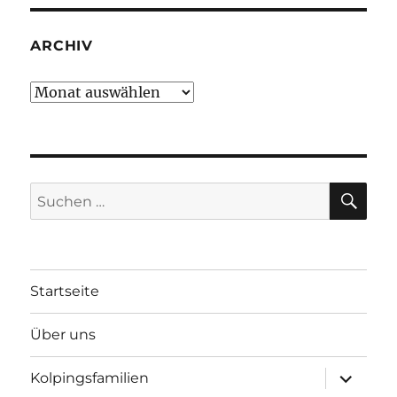
ARCHIV
Archiv
SU
Suchen
nach:
Startseite
Über uns
Unterme
Kolpingsfamilien
öffnen