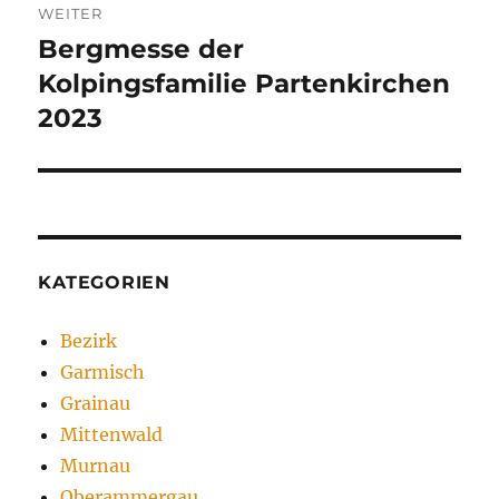
WEITER
Bergmesse der
Nächster
Beitrag:
Kolpingsfamilie Partenkirchen
2023
KATEGORIEN
Bezirk
Garmisch
Grainau
Mittenwald
Murnau
Oberammergau