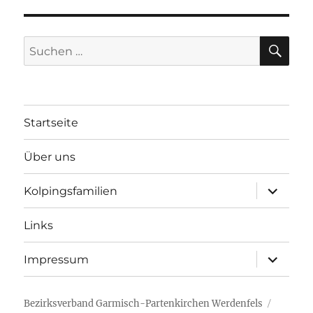
SU
Suchen
nach:
Startseite
Über uns
Unterme
Kolpingsfamilien
öffnen
Links
Unterme
Impressum
öffnen
Bezirksverband Garmisch-Partenkirchen Werdenfels