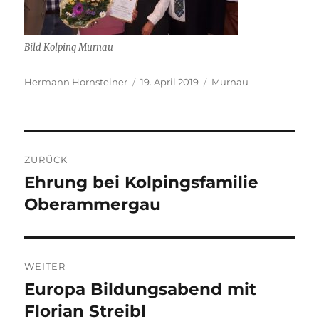
Bild Kolping Murnau
Autor
Veröffentlicht
Kategorien
Hermann Hornsteiner
19. April 2019
Murnau
am
Beitragsnavigation
ZURÜCK
Ehrung bei Kolpingsfamilie
Vorheriger
Beitrag:
Oberammergau
WEITER
Europa Bildungsabend mit
Nächster
Beitrag:
Florian Streibl