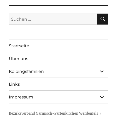
SU
Suchen
nach:
Startseite
Über uns
Unterme
Kolpingsfamilien
öffnen
Links
Unterme
Impressum
öffnen
Bezirksverband Garmisch-Partenkirchen Werdenfels