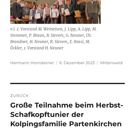
v.l. 2. Vorstand M. Weineisen, J. Lipp, A. Lipp, M.
Stemmer, P. Braun, B. Sievers, G. Neuner, Ch.
Brandner, H. Neuner, R. Sievers, E. Rossi, M.
Öckler, 1. Vorstand H. Neuner
Autor
Veröffentlicht
Kategorien
Hermann Hornsteiner
6. Dezember 2023
Mittenwald
am
Beitragsnavigation
ZURÜCK
Große Teilnahme beim Herbst-
Vorheriger
Beitrag:
Schafkopftunier der
Kolpingsfamilie Partenkirchen