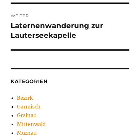
WEITER
Laternenwanderung zur
Nächster
Beitrag:
Lauterseekapelle
KATEGORIEN
Bezirk
Garmisch
Grainau
Mittenwald
Murnau