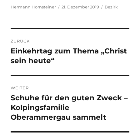
Autor
Veröffentlicht
Kategorien
Hermann Hornsteiner
21. Dezember 2019
Bezirk
am
Beitragsnavigation
ZURÜCK
Einkehrtag zum Thema „Christ
Vorheriger
Beitrag:
sein heute“
WEITER
Schuhe für den guten Zweck –
Nächster
Beitrag:
Kolpingsfamilie
Oberammergau sammelt