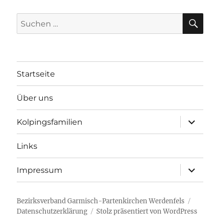
SU
Suchen
nach:
Startseite
Über uns
Unterme
Kolpingsfamilien
öffnen
Links
Unterme
Impressum
öffnen
Bezirksverband Garmisch-Partenkirchen Werdenfels
Datenschutzerklärung
Stolz präsentiert von WordPress